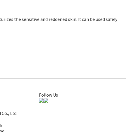
urizes the sensitive and reddened skin. It can be used safely
Follow Us
Co., Ltd.
k
00