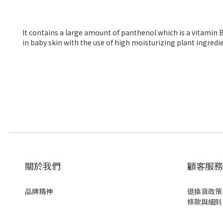
It contains a large amount of panthenol which is a vitamin B
in baby skin with the use of high moisturizing plant ingredi
關於我們
顧客服務
品牌精神
退換貨政策
條款與細則