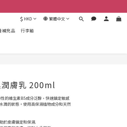
$
HKD
繁體中文
養補充品
行李箱
潤膚乳 200ml
特性的維生素B5成分泛醇，快速鎮定敏感
持水潤的狀態。使用高保濕植物成分和天然
.
助於皮膚鎮定和保濕.