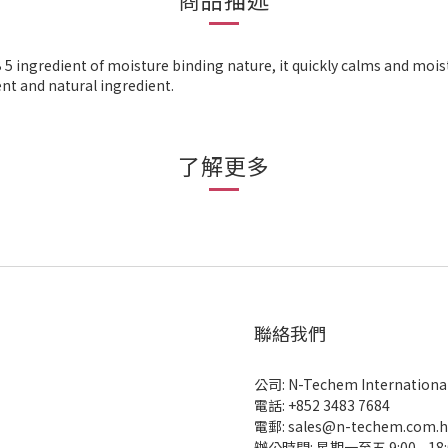
 5 ingredient of moisture binding nature, it quickly calms and moist
ent and natural ingredient.
了解更多
聯絡我們
公司: N-Techem International 
電話: +852 3483 7684
電郵: sales@n-techem.com.h
辦公時間: 星期一至五 9:00 - 18: