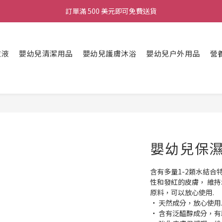
訂單滿 500 美元即可免費送貨
衣液
嬰幼兒清潔用品
嬰幼兒護膚沐浴
嬰幼兒户外用品
營
嬰幼兒保濕
含有多量1-2類水結合
性和發紅的皮膚， 維
原料，可以放心使用.
• 天然成分，放心使用
• 含有泛醯醇成分，有