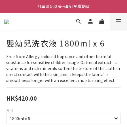
訂單滿 500 美元即可免費送貨
嬰幼兒洗衣液 1800ml x 6
Free from Allergy-induced fragrance and other harmful 
substance for sensitive children usage. Oatmeal extract’s 
vitamins and rich minerals soften the texture of the cloth in 
direct contact with the skin, and it keeps the fabric’s 
smoothness longer with an excellent moisturizing effect.
HK$420.00
尺寸