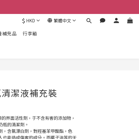
$
HKD
繁體中文
養補充品
行李箱
瓶清潔液補充裝
來源的界面活性劑，于不含有害的添加物，
奶瓶的清潔劑。
劑，含氯漂白劑，對羥基苯甲酸酯，色
對成人也能造成傷害的成分。而椰子油等的天