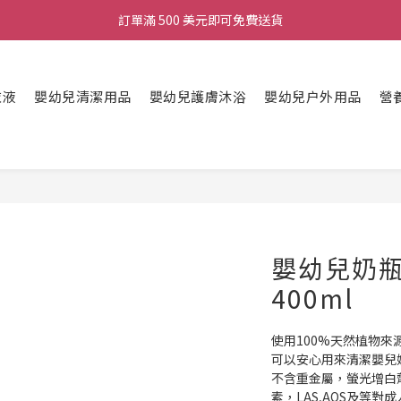
訂單滿 500 美元即可免費送貨
衣液
嬰幼兒清潔用品
嬰幼兒護膚沐浴
嬰幼兒户外用品
營
嬰幼兒奶
400ml
使用100%天然植物
可以安心用來清潔嬰兒
不含重金屬，螢光增白
素，LAS,AOS及等